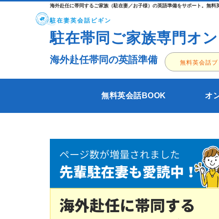
海外赴任に帯同するご家族（駐在妻／お子様）の英語準備をサポート。無料英
駐在妻英会話ビギン
駐在帯同ご家族専門オン
海外赴任帯同の英語準備
無料英会話ブ
無料英会話BOOK
オ