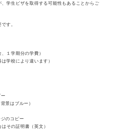
が、学生ビザを取得する可能性もあることからご
要です。
金、１学期分の学費）
料は学校により違います）
ピー
（背景はブルー）
ージのコピー
場合はその証明書（英文）