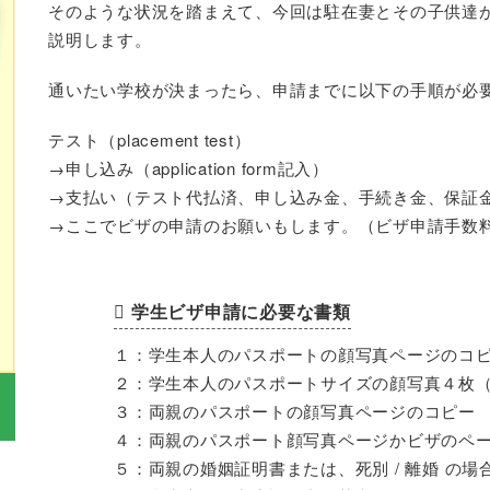
そのような状況を踏まえて、今回は駐在妻とその子供達
説明します。
通いたい学校が決まったら、申請までに以下の手順が必
テスト（placement test）
→申し込み（application form記入）
→支払い（テスト代払済、申し込み金、手続き金、保証
→ここでビザの申請のお願いもします。（ビザ申請手数
学生ビザ申請に必要な書類
１：学生本人のパスポートの顔写真ページのコ
２：学生本人のパスポートサイズの顔写真４枚
３：両親のパスポートの顔写真ページのコピー
４：両親のパスポート顔写真ページかビザのペ
５：両親の婚姻証明書または、死別 / 離婚 の