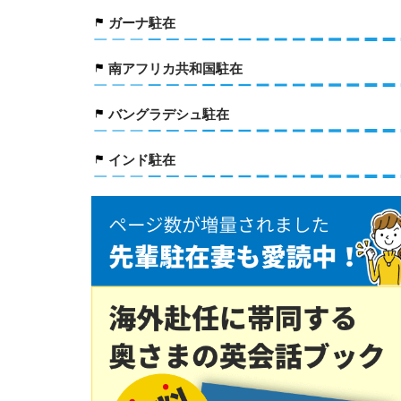
ガーナ駐在
南アフリカ共和国駐在
バングラデシュ駐在
インド駐在