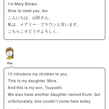
I’m Mary Brown.
Nice to meet you, too.
こんにちは、山田さん。
私は、メアリー・ブラウンと言います。
こちらこそどうぞよろしく。
You
I’ll introduce my children to you.
This is my daughter, Mina.
And this is my son, Tsuyoshi.
We also have another daughter named Kumi, but
unfortunately, she couldn’t come here today.