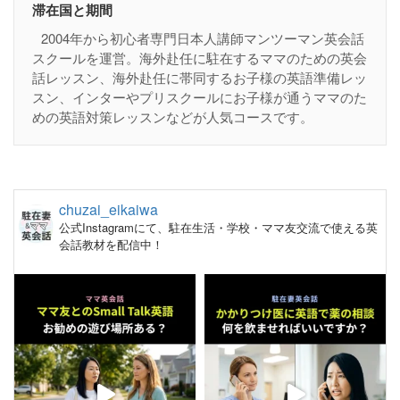
滞在国と期間
2004年から初心者専門日本人講師マンツーマン英会話
スクールを運営。海外赴任に駐在するママのための英会
話レッスン、海外赴任に帯同するお子様の英語準備レッ
スン、インターやプリスクールにお子様が通うママのた
めの英語対策レッスンなどが人気コースです。
chuzai_eikaiwa
公式Instagramにて、駐在生活・学校・ママ友交流で使える英
会話教材を配信中！