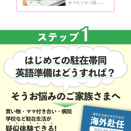
か？ヒソヒソ話……