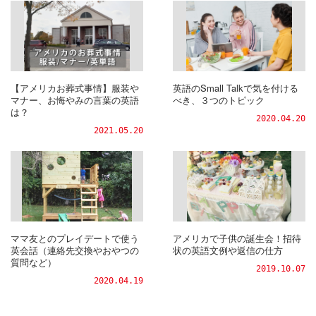
【アメリカお葬式事情】服装や
英語のSmall Talkで気を付ける
マナー、お悔やみの言葉の英語
べき、３つのトピック
は？
2020.04.20
2021.05.20
ママ友とのプレイデートで使う
アメリカで子供の誕生会！招待
英会話（連絡先交換やおやつの
状の英語文例や返信の仕方
質問など）
2019.10.07
2020.04.19