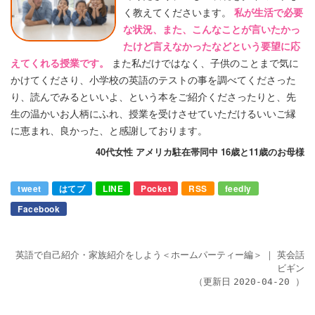
く教えてくださいます。
私が生活で必要
な状況、また、こんなことが言いたかっ
たけど言えなかったなどという要望に応
えてくれる授業です。
また私だけではなく、子供のことまで気に
かけてくださり、小学校の英語のテストの事を調べてくださった
り、読んでみるといいよ、という本をご紹介くださったりと、先
生の温かいお人柄にふれ、授業を受けさせていただけるいいご縁
に恵まれ、良かった、と感謝しております。
40代女性 アメリカ駐在帯同中 16歳と11歳のお母様
tweet
はてブ
LINE
Pocket
RSS
feedly
Facebook
英語で自己紹介・家族紹介をしよう＜ホームパーティー編＞
｜
英会話
ビギン
（更新日
）
2020-04-20