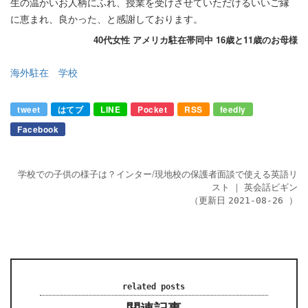
生の温かいお人柄にふれ、授業を受けさせていただけるいいご縁
に恵まれ、良かった、と感謝しております。
40代女性 アメリカ駐在帯同中 16歳と11歳のお母様
海外駐在 学校
tweet
はてブ
LINE
Pocket
RSS
feedly
Facebook
学校での子供の様子は？インター/現地校の保護者面談で使える英語リ
スト
｜
英会話ビギン
（更新日
）
2021-08-26
related posts
関連記事