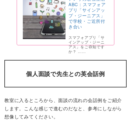
ABC：スマフォア
プリ「サインアッ
プ・ジーニアス」
で学校・ご近所付
き合い
スマフォアプリ「サ
インアップ・ジーニ
アス」をご存知です
か？ ……
個人面談で先生との英会話例
教室に入るところから、面談の流れの会話例をご紹介
します。こんな感じで進むのだなと、参考にしながら
想像してみてください。