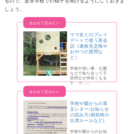
るので、是非学校での様子を聞けるようにしておきま
しょう。
ママ友とのプレイ
デートで使う英会
話（連絡先交換や
おやつの質問な
ど）
学校や習い事、公園
などで知り合って子
供同士が仲良くなる
と、マ……
学校や園からの英
文レター/お知らせ
の読み方(病気時の
出席ルールなど)
学校や園からのお知