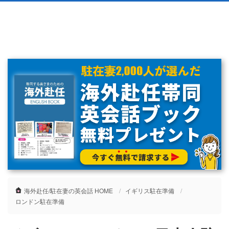
海外赴任/駐在妻の英会話 HOME
イギリス駐在準備
ロンドン駐在準備