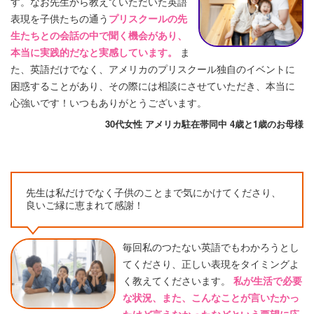
す。なお先生から教えていただいた英語
表現を子供たちの通う
プリスクールの先
生たちとの会話の中で聞く機会があり、
本当に実践的だなと実感しています。
ま
た、英語だけでなく、アメリカのプリスクール独自のイベントに
困惑することがあり、その際には相談にさせていただき、本当に
心強いです！いつもありがとうございます。
30代女性 アメリカ駐在帯同中 4歳と1歳のお母様
先生は私だけでなく子供のことまで気にかけてくださり、
良いご縁に恵まれて感謝！
毎回私のつたない英語でもわかろうとし
てくださり、正しい表現をタイミングよ
く教えてくださいます。
私が生活で必要
な状況、また、こんなことが言いたかっ
たけど言えなかったなどという要望に応