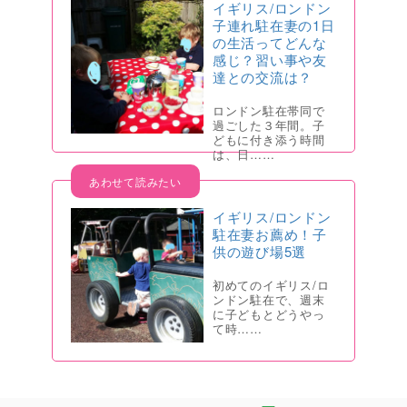
イギリス/ロンドン
子連れ駐在妻の1日
の生活ってどんな
感じ？習い事や友
達との交流は？
ロンドン駐在帯同で
過ごした３年間。子
どもに付き添う時間
は、日……
イギリス/ロンドン
駐在妻お薦め！子
供の遊び場5選
初めてのイギリス/ロ
ンドン駐在で、週末
に子どもとどうやっ
て時……