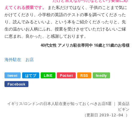
えてくれる授業です。
また私だけではなく、子供のことまで気に
かけてくださり、小学校の英語のテストの事を調べてくださった
り、読んでみるといいよ、という本をご紹介くださったりと、先
生の温かいお人柄にふれ、授業を受けさせていただけるいいご縁
に恵まれ、良かった、と感謝しております。
40代女性 アメリカ駐在帯同中 16歳と11歳のお母様
海外駐在 お店
tweet
はてブ
LINE
Pocket
RSS
feedly
Facebook
イギリス/ロンドンの日本人駐在妻が知っておくべきお店5選
｜
英会話
ビギン
（更新日
）
2019-12-04