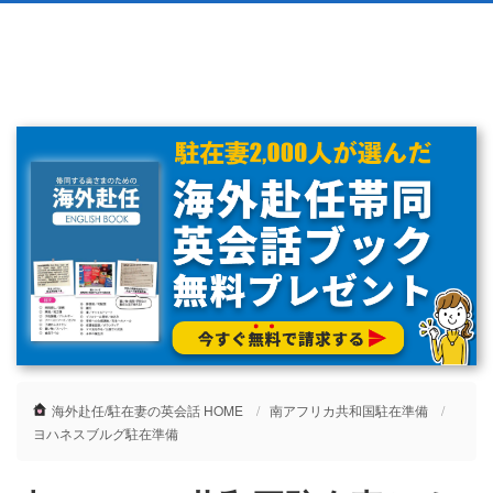
海外赴任/駐在妻の英会話 HOME
南アフリカ共和国駐在準備
ヨハネスブルグ駐在準備