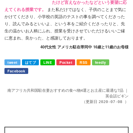
たけど言えなかったなどという要望に応
えてくれる授業です。
また私だけではなく、子供のことまで気に
かけてくださり、小学校の英語のテストの事を調べてくださった
り、読んでみるといいよ、という本をご紹介くださったりと、先
生の温かいお人柄にふれ、授業を受けさせていただけるいいご縁
に恵まれ、良かった、と感謝しております。
40代女性 アメリカ駐在帯同中 16歳と11歳のお母様
tweet
はてブ
LINE
Pocket
RSS
feedly
Facebook
南アフリカ共和国駐在妻おすすめの食べ物4選とお土産に最適な7品
｜
英会話ビギン
（更新日
）
2020-07-08