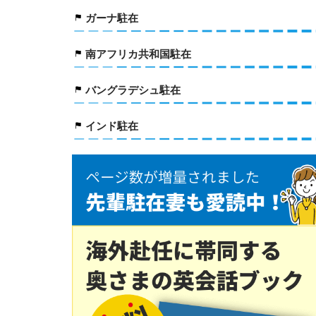
ガーナ駐在
南アフリカ共和国駐在
バングラデシュ駐在
インド駐在