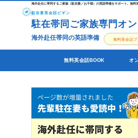
海外赴任に帯同するご家族（駐在妻／お子様）の英語準備をサポート。無料英
駐在妻英会話ビギン
駐在帯同ご家族専門オン
海外赴任帯同の英語準備
無料英会話ブ
無料英会話BOOK
オ