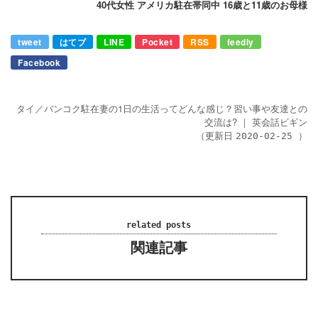
40代女性 アメリカ駐在帯同中 16歳と11歳のお母様
tweet
はてブ
LINE
Pocket
RSS
feedly
Facebook
タイ／バンコク駐在妻の1日の生活ってどんな感じ？習い事や友達との
交流は?
｜
英会話ビギン
（更新日
）
2020-02-25
related posts
関連記事