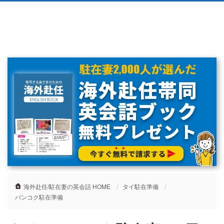
海外赴任/駐在妻の英会話 HOME
タイ駐在準備
バンコク駐在準備