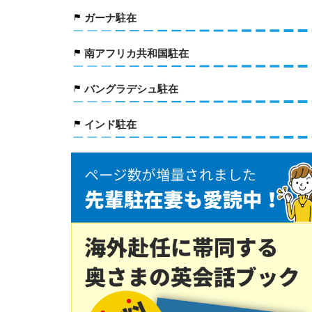
ガーナ駐在
南アフリカ共和国駐在
バングラデシュ駐在
インド駐在