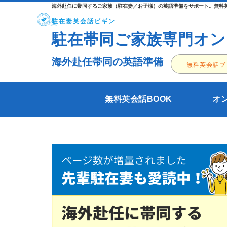
海外赴任に帯同するご家族（駐在妻／お子様）の英語準備をサポート。無料英
駐在妻英会話ビギン
駐在帯同ご家族専門オン
海外赴任帯同の英語準備
無料英会話ブ
無料英会話BOOK
オ