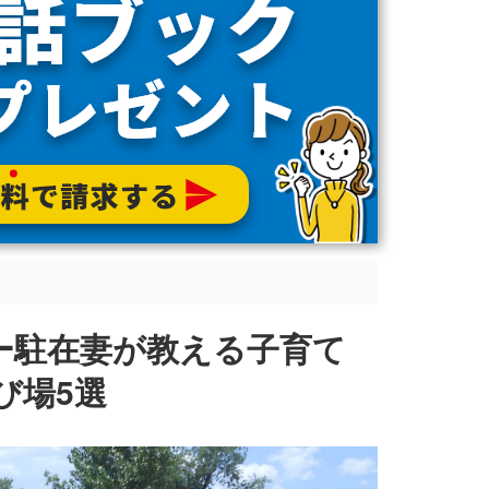
ー駐在妻が教える子育て
び場5選