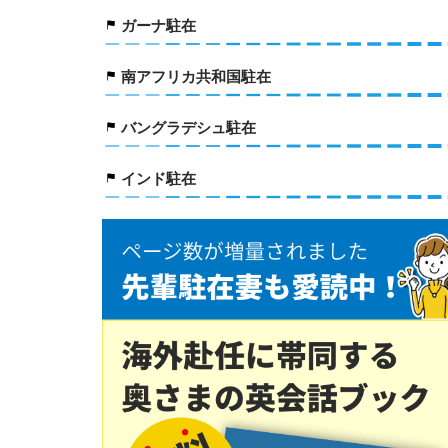
ガーナ駐在
南アフリカ共和国駐在
バングラデシュ駐在
インド駐在