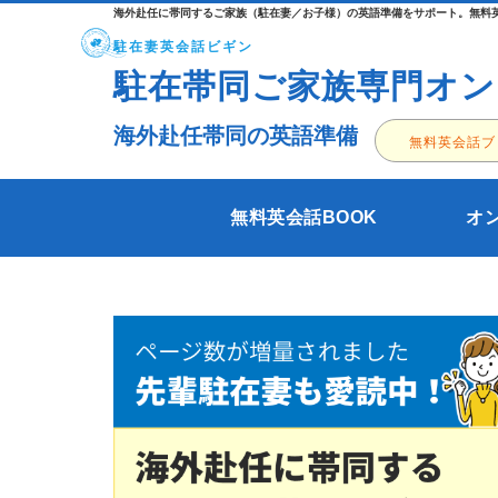
海外赴任に帯同するご家族（駐在妻／お子様）の英語準備をサポート。無料英
駐在妻英会話ビギン
駐在帯同ご家族専門オン
海外赴任帯同の英語準備
無料英会話ブ
無料英会話BOOK
オ