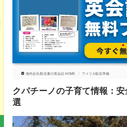
海外赴任/駐在妻の英会話 HOME
アメリカ駐在準備
クパチーノの子育て情報：安
選