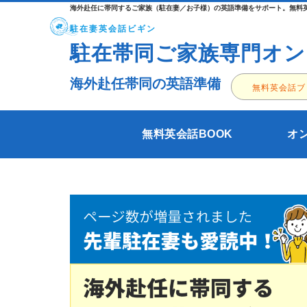
海外赴任に帯同するご家族（駐在妻／お子様）の英語準備をサポート。無料英
駐在妻英会話ビギン
駐在帯同ご家族専門オン
海外赴任帯同の英語準備
無料英会話ブ
無料英会話BOOK
オ