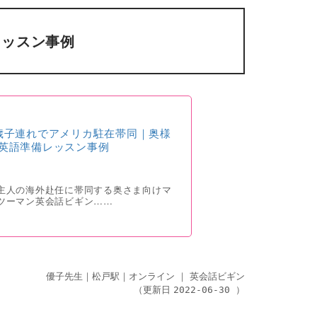
レッスン事例
歳子連れでアメリカ駐在帯同｜奥様
英語準備レッスン事例
主人の海外赴任に帯同する奥さま向けマ
ツーマン英会話ビギン……
優子先生｜松戸駅｜オンライン
｜
英会話ビギン
（更新日
）
2022-06-30