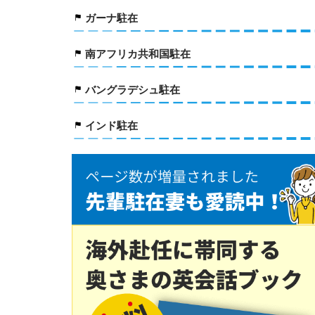
ガーナ駐在
南アフリカ共和国駐在
バングラデシュ駐在
インド駐在