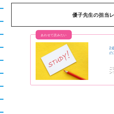
優子先生の担当
2
の
ご
ン