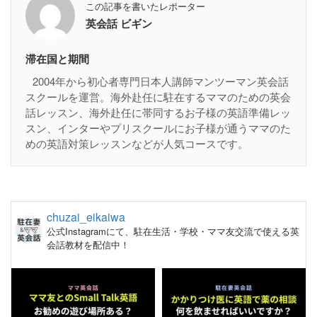
この記事を書いたレポーター
英会話 ビギン
滞在国と期間
2004年から初心者専門日本人講師マンツーマン英会話
スクールを運営。海外赴任に駐在するママのための英会
話レッスン、海外赴任に帯同するお子様の英語準備レッ
スン、インターやプリスクールにお子様が通うママのた
めの英語対策レッスンなどが人気コースです。
chuzai_eikaiwa
公式Instagramにて、駐在生活・学校・ママ友交流で使える英
会話教材を配信中！