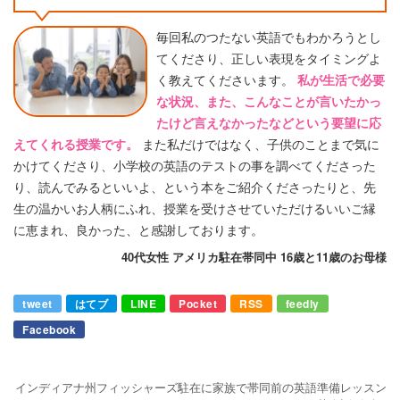
毎回私のつたない英語でもわかろうとし
てくださり、正しい表現をタイミングよ
く教えてくださいます。
私が生活で必要
な状況、また、こんなことが言いたかっ
たけど言えなかったなどという要望に応
えてくれる授業です。
また私だけではなく、子供のことまで気に
かけてくださり、小学校の英語のテストの事を調べてくださった
り、読んでみるといいよ、という本をご紹介くださったりと、先
生の温かいお人柄にふれ、授業を受けさせていただけるいいご縁
に恵まれ、良かった、と感謝しております。
40代女性 アメリカ駐在帯同中 16歳と11歳のお母様
tweet
はてブ
LINE
Pocket
RSS
feedly
Facebook
インディアナ州フィッシャーズ駐在に家族で帯同前の英語準備レッスン