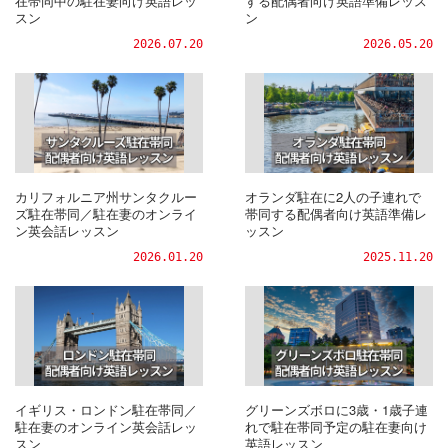
在帯同中の駐在妻向け英語レッ
する配偶者向け英語準備レッス
スン
ン
2026.07.20
2026.05.20
カリフォルニア州サンタクルー
オランダ駐在に2人の子連れで
ズ駐在帯同／駐在妻のオンライ
帯同する配偶者向け英語準備レ
ン英会話レッスン
ッスン
2026.01.20
2025.11.20
イギリス・ロンドン駐在帯同／
グリーンズボロに3歳・1歳子連
駐在妻のオンライン英会話レッ
れで駐在帯同予定の駐在妻向け
スン
英語レッスン