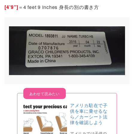
[4’9”]
＝4 feet 9 inches 身長の別の書き方
アメリカ駐在で子
供を車に乗せるな
ら／カーシート法
律を確認しよう
アメリカでは子供の