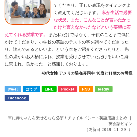
てくださり、正しい表現をタイミングよ
く教えてくださいます。
私が生活で必要
な状況、また、こんなことが言いたかっ
たけど言えなかったなどという要望に応
えてくれる授業です。
また私だけではなく、子供のことまで気に
かけてくださり、小学校の英語のテストの事を調べてくださった
り、読んでみるといいよ、という本をご紹介くださったりと、先
生の温かいお人柄にふれ、授業を受けさせていただけるいいご縁
に恵まれ、良かった、と感謝しております。
40代女性 アメリカ駐在帯同中 16歳と11歳のお母様
tweet
はてブ
LINE
Pocket
RSS
feedly
Facebook
車に赤ちゃんを乗せるなら必須！チャイルドシート英語用語まとめ
｜
英会話ビギン
（更新日
）
2019-11-29