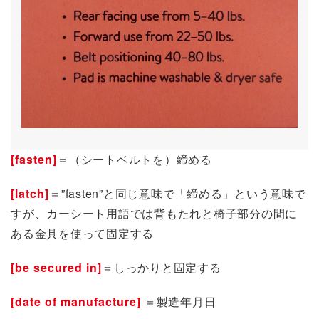
[fasten]
＝（シートベルトを）締める
[latch]
＝”fasten”と同じ意味で「締める」という意味で
すが、カーシート用語では背もたれと椅子部分の間に
ある金具を使って固定する
[be secured in]
＝しっかりと固定する
[date of manufacture]
＝製造年月日