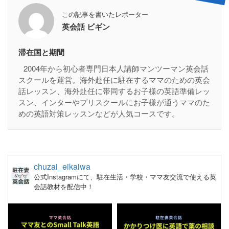
この記事を書いたレポーター
英会話 ビギン
滞在国と期間
2004年から初心者専門日本人講師マンツーマン英会話
スクールを運営。海外赴任に駐在するママのための英会
話レッスン、海外赴任に帯同するお子様の英語準備レッ
スン、インターやプリスクールにお子様が通うママのた
めの英語対策レッスンなどが人気コースです。
chuzai_eikaiwa
公式Instagramにて、駐在生活・学校・ママ友交流で使える英
会話教材を配信中！