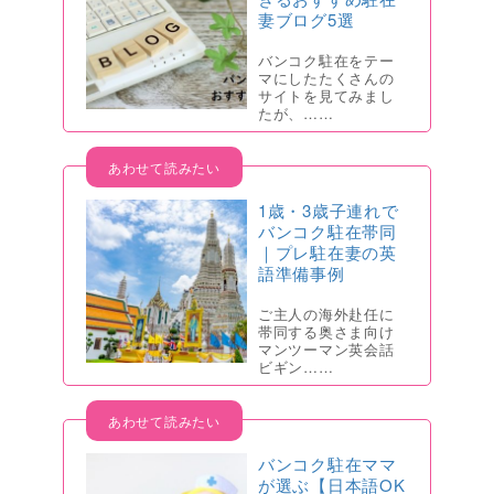
妻ブログ5選
バンコク駐在をテー
マにしたたくさんの
サイトを見てみまし
たが、……
1歳・3歳子連れで
バンコク駐在帯同
｜プレ駐在妻の英
語準備事例
ご主人の海外赴任に
帯同する奥さま向け
マンツーマン英会話
ビギン……
バンコク駐在ママ
が選ぶ【日本語OK