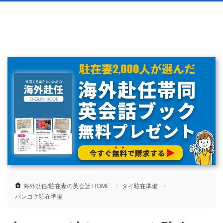
海外赴任/駐在妻の英会話 HOME
タイ駐在準備
バンコク駐在準備