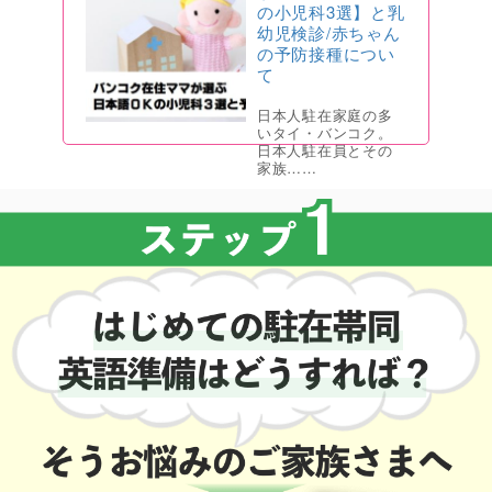
の小児科3選】と乳
幼児検診/赤ちゃん
の予防接種につい
て
日本人駐在家庭の多
いタイ・バンコク。
日本人駐在員とその
家族……