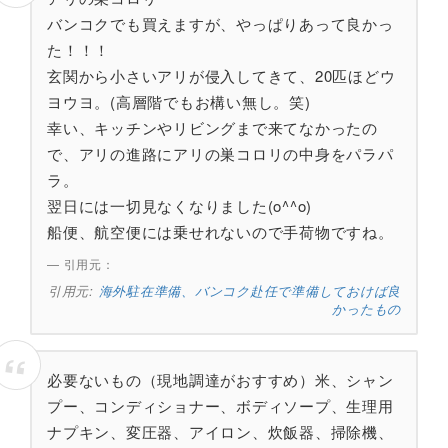
バンコクでも買えますが、やっぱりあって良かっ
た！！！
玄関から小さいアリが侵入してきて、20匹ほどウ
ヨウヨ。(高層階でもお構い無し。笑)
幸い、キッチンやリビングまで来てなかったの
で、アリの進路にアリの巣コロリの中身をパラパ
ラ。
翌日には一切見なくなりました(o^^o)
船便、航空便には乗せれないので手荷物ですね。
引用元：
海外駐在準備、バンコク赴任で準備しておけば良
かったもの
必要ないもの（現地調達がおすすめ）米、シャン
プー、コンディショナー、ボディソープ、生理用
ナプキン、変圧器、アイロン、炊飯器、掃除機、