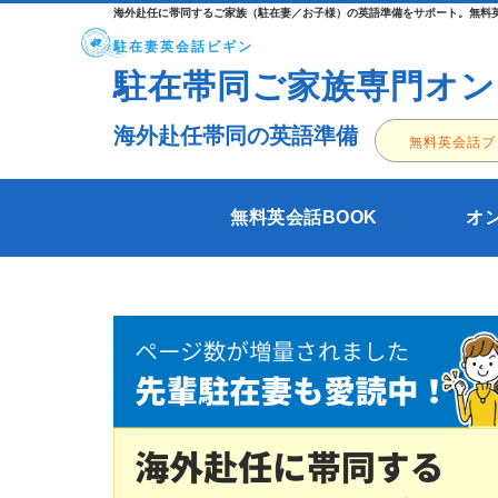
海外赴任に帯同するご家族（駐在妻／お子様）の英語準備をサポート。無料英
駐在妻英会話ビギン
駐在帯同ご家族専門オン
海外赴任帯同の英語準備
無料英会話ブ
無料英会話BOOK
オ