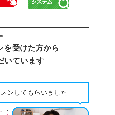
声
ンを受けた方から
だいています
ッスンしてもらいました
た
。 レ