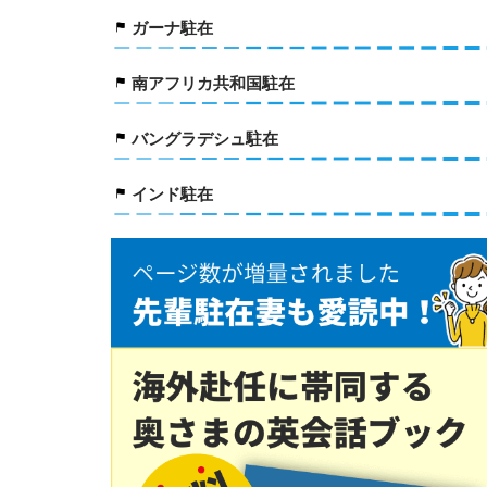
ガーナ駐在
南アフリカ共和国駐在
バングラデシュ駐在
インド駐在