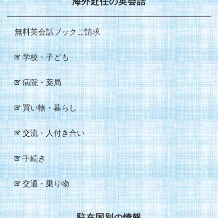
海外赴任の英会話
無料英会話ブックご請求
学校・子ども
病院・薬局
買い物・暮らし
交流・人付き合い
手続き
交通・乗り物
駐在国別の情報