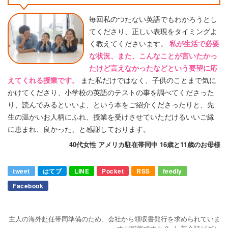
毎回私のつたない英語でもわかろうとし
てくださり、正しい表現をタイミングよ
く教えてくださいます。
私が生活で必要
な状況、また、こんなことが言いたかっ
たけど言えなかったなどという要望に応
えてくれる授業です。
また私だけではなく、子供のことまで気に
かけてくださり、小学校の英語のテストの事を調べてくださった
り、読んでみるといいよ、という本をご紹介くださったりと、先
生の温かいお人柄にふれ、授業を受けさせていただけるいいご縁
に恵まれ、良かった、と感謝しております。
40代女性 アメリカ駐在帯同中 16歳と11歳のお母様
tweet
はてブ
LINE
Pocket
RSS
feedly
Facebook
主人の海外赴任帯同準備のため、会社から領収書発行を求められていま