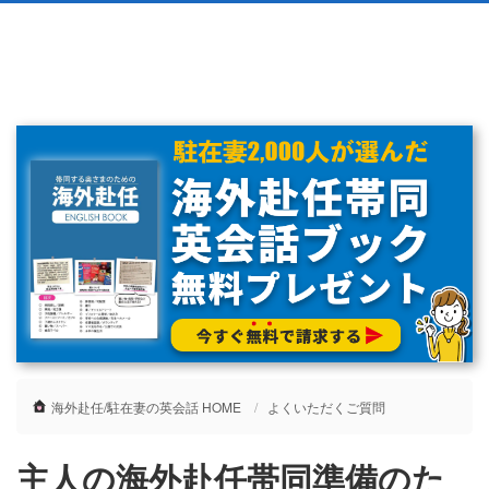
海外赴任/駐在妻の英会話 HOME
よくいただくご質問
主人の海外赴任帯同準備のた