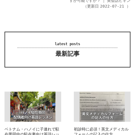
すが可能ですか？
｜
英会話ビギン
（更新日
）
2022-07-21
latest posts
最新記事
ベトナム・ハノイに子連れで駐
初診時に必須！英文メディカル
在帯同中の駐在妻向け英語レッ
フォームの記入の仕方