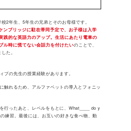
校2年生、5年生の兄弟とそのお母様です。
ケンブリッジに駐在帯同予定で、お子様は入学
実践的な英語力のアップ。生活にあたり電車の
ブル時に慌てない会話力を付けたい
のことで、
ました。
ティブの先生の授業経験があります。
語に触れるため、アルファベットの導入とフォニッ
たあと、レベルをもとに、What____ do y
Q&Aの練習。最後には、お互いの好きな食べ物、動