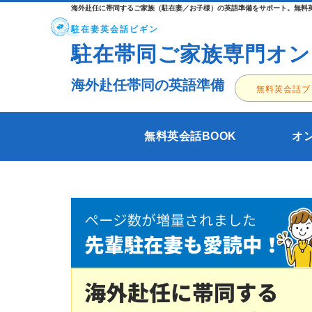
海外赴任に帯同するご家族（駐在妻／お子様）の英語準備をサポート。無料英
駐在妻英会話ビギン
駐在帯同ご家族専門オン
海外赴任帯同の英語準備
無料英会話ブ
無料英会話BOOK
オ