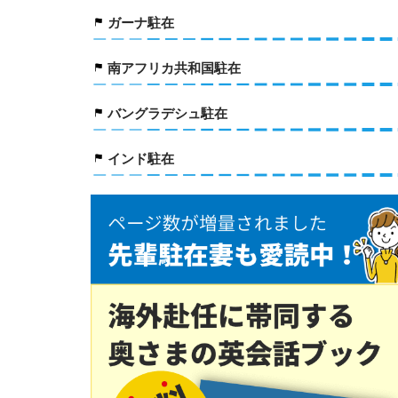
ガーナ駐在
南アフリカ共和国駐在
バングラデシュ駐在
インド駐在