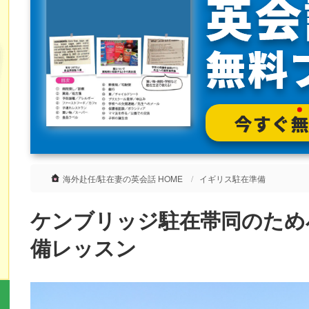
海外赴任/駐在妻の英会話 HOME
イギリス駐在準備
ケンブリッジ駐在帯同のため
備レッスン