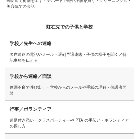
郵便局で荷物を出す・デパートで鞄や洋服を買う・クリーニング店・
美容院での会話
駐在先での子供と学校
学校／先生への連絡
欠席連絡の電話やメール・遅刻早退連絡・子供の様子を聞く／特
記事項を伝える
学校から連絡／面談
体調不良で呼び出し・学校からのメールや手紙の理解・保護者面
談
行事／ボランティア
遠足付き添い・クラスパーティーや PTA の手伝い・ボランティア
の探し方